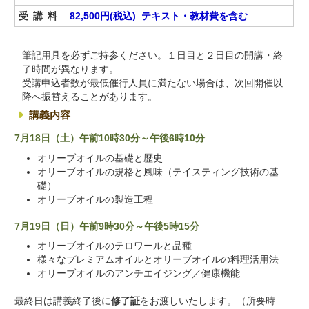
受講料
82,500円(税込) テキスト・教材費を含む
筆記用具を必ずご持参ください。１日目と２日目の開講・終
了時間が異なります。
受講申込者数が最低催行人員に満たない場合は、次回開催以
降へ振替えることがあります。
講義内容
7月18日（土）午前10時30分～午後6時10分
オリーブオイルの基礎と歴史
オリーブオイルの規格と風味（テイスティング技術の基
礎）
オリーブオイルの製造工程
7月19日（日）午前9時30分～午後5時15分
オリーブオイルのテロワールと品種
様々なプレミアムオイルとオリーブオイルの料理活用法
オリーブオイルのアンチエイジング／健康機能
最終日は講義終了後に
修了証
をお渡しいたします。（所要時