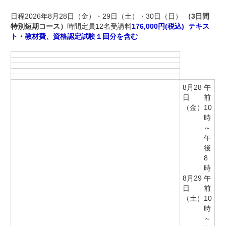
日程2026年8月28日（金）・29日（土）・30日（日）
（3日間
特別短期コース）
時間定員12名受講料
176,000円(税込) テキス
ト・教材費、資格認定試験１回分を含む
8月28
午
日
前
（金）
10
時
～
午
後
8
時
8月29
午
日
前
（土）
10
時
～