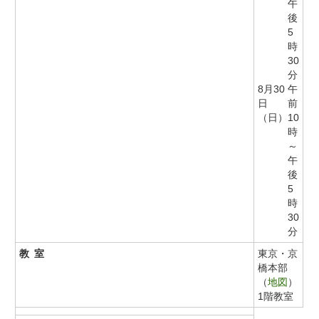
午
後
5
時
30
分
8月30
午
日
前
（日）
10
時
～
午
後
5
時
30
分
教室
東京・京
橋本部
（
地図
）
1階教室