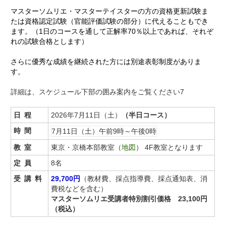
マスターソムリエ・マスターテイスターの方の資格更新試験ま
たは資格認定試験（官能評価試験の部分）に代えることもでき
ます。（1日のコースを通して正解率70％以上であれば、それぞ
れの試験合格とします）
さらに優秀な成績を継続された方には別途表彰制度がありま
す。
詳細は、スケジュール下部の囲み案内をご覧ください7
日程
2026年7月11日（土）
（半日コース）
時間
7月11日（土）
午前9時～午後0時
教室
東京・京橋本部教室（
地図
） 4F教室となります
定員
8名
受講料
29,700円
（教材費、採点指導費、採点通知表、消
費税などを含む）
マスターソムリエ受講者特別割引価格 23,100円
（税込）