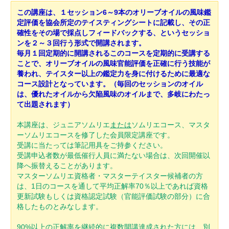
この講座は、１セッション6～9本のオリーブオイルの風味鑑
定評価を協会所定のテイスティングシートに記載し、その正
確性をその場で採点しフィードバックする、というセッショ
ンを２～３回行う形式で開講されます。
毎月１回定期的に開講されるこのコースを定期的に受講する
ことで、オリーブオイルの風味官能評価を正確に行う技能が
養われ、テイスター以上の鑑定力を身に付けるために最適な
コース設計となっています。（毎回のセッションのオイル
は、優れたオイルから欠陥風味のオイルまで、多岐にわたっ
て出題されます）
本講座は、ジュニアソムリエ
または
ソムリエコース、マスタ
ーソムリエコースを修了した会員限定講座です。
受講に当たっては筆記用具をご持参ください。
受講申込者数が最低催行人員に満たない場合は、次回開催以
降へ振替えることがあります。
マスターソムリエ資格者・マスターテイスター候補者の方
は、1日のコースを通して平均正解率70％以上であれば資格
更新試験もしくは資格認定試験（官能評価試験の部分）に合
格したものとみなします。
90%以上の正解率を継続的に複数開講達成された方には、別