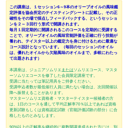
この講座は、１セッション6～9本のオリーブオイルの風味鑑
定評価を協会所定のテイスティングシートに記載し、その正
確性をその場で採点しフィードバックする、というセッショ
ンを２～３回行う形式で開講されます。
毎月１回定期的に開講されるこのコースを定期的に受講する
ことで、オリーブオイルの風味官能評価を正確に行う技能が
養われ、テイスター以上の鑑定力を身に付けるために最適な
コース設計となっています。（毎回のセッションのオイル
は、優れたオイルから欠陥風味のオイルまで、多岐にわたっ
て出題されます）
本講座は、ジュニアソムリエ
または
ソムリエコース、マスタ
ーソムリエコースを修了した会員限定講座です。
受講に当たっては筆記用具をご持参ください。
受講申込者数が最低催行人員に満たない場合は、次回開催以
降へ振替えることがあります。
マスターソムリエ資格者・マスターテイスター候補者の方
は、1日のコースを通して平均正解率70％以上であれば資格
更新試験もしくは資格認定試験（官能評価試験の部分）に合
格したものとみなします。
90%以上の正解率を継続的に複数開講達成された方には、別