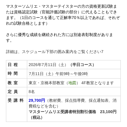
マスターソムリエ・マスターテイスターの方の資格更新試験ま
たは資格認定試験（官能評価試験の部分）に代えることもでき
ます。（1日のコースを通して正解率70％以上であれば、それぞ
れの試験合格とします）
さらに優秀な成績を継続された方には別途表彰制度がありま
す。
詳細は、スケジュール下部の囲み案内をご覧ください7
日程
2026年7月11日（土）
（半日コース）
時間
7月11日（土）
午前9時～午後0時
教室
東京・京橋本部教室（
地図
） 4F教室となります
定員
8名
受講料
29,700円
（教材費、採点指導費、採点通知表、消
費税などを含む）
マスターソムリエ受講者特別割引価格 23,100円
（税込）