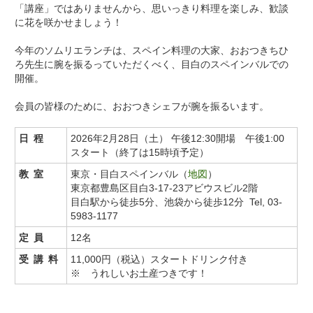
「講座」ではありませんから、思いっきり料理を楽しみ、歓談
に花を咲かせましょう！
今年のソムリエランチは、スペイン料理の大家、おおつきちひ
ろ先生に腕を振るっていただくべく、目白のスペインバルでの
開催。
会員の皆様のために、おおつきシェフが腕を振るいます。
日程
2026年2月28日（土） 午後12:30開場 午後1:00
スタート（終了は15時頃予定）
教室
東京・目白スペインバル（
地図
）
東京都豊島区目白3-17-23アビウスビル2階
目白駅から徒歩5分、池袋から徒歩12分 Tel, 03-
5983-1177
定員
12名
受講料
11,000円（税込）スタートドリンク付き
※ うれしいお土産つきです！