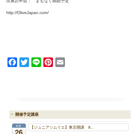
出展お申込： まもなく開始予定
http://OliveJapan.com/
Facebook
Twitter
Line
Pinterest
Email
開催予定講座
8月
【ジュニアソムリエ】東京開講 8...
26