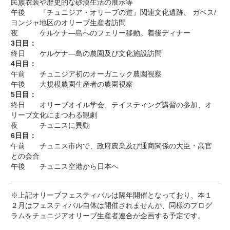
民族衣装や歴史的な砂漠生活の展示等
午後 『チュニジア・オリーブの道』関連文化遺跡、 ガベス/
ヨンジャ地区のオリーブ生産者訪問
夜 ケルケナ―島へのフェリー移動。着後ディナー
3日目：
終日 ケルケナ―島の農園及び文化施設訪問
4日目：
午前 チュニジア初のオーガニック農園視察
午後 大規模農園生産者の農園視察
5日目：
終日 オリーブオイル学会、テイスティング講習の参加、オ
リーブ文化にまつわる観劇
夜 チュニスに異動
6日目：
午前 チュニス市内で、政府農業及び通商関係の大臣・高官
との会合
午後 チュニス空港から日本へ
※上記オリーブフェスティバルは隔年開催となっており、本１
２月はフェスティバル自体は開催されませんが、同様のプログ
ラムをチュニジアオリーブ生産者連合が企画する予定です。