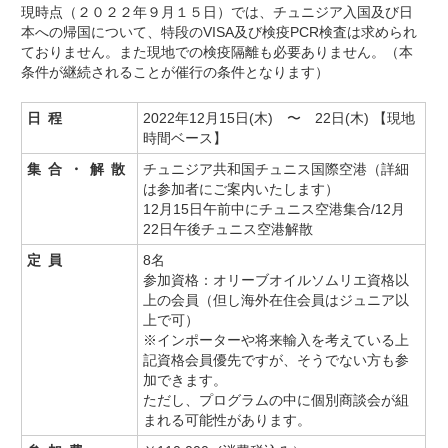
現時点（２０２２年９月１５日）では、チュニジア入国及び日
本への帰国について、特段のVISA及び検疫PCR検査は求められ
ておりません。また現地での検疫隔離も必要ありません。（本
条件が継続されることが催行の条件となります）
日程
2022年12月15日(木) 〜 22日(木) 【現地
時間ベース】
集合・解散
チュニジア共和国チュニス国際空港（詳細
は参加者にご案内いたします）
12月15日午前中にチュニス空港集合/12月
22日午後チュニス空港解散
定員
8名
参加資格：オリーブオイルソムリエ資格以
上の会員（但し海外在住会員はジュニア以
上で可）
※インポーターや将来輸入を考えている上
記資格会員優先ですが、そうでない方も参
加できます。
ただし、プログラムの中に個別商談会が組
まれる可能性があります。