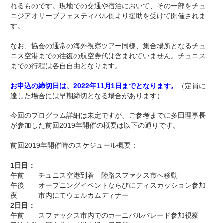
れるものです。現地での交通や宿泊において、その一部をチュ
ニジアオリーブフェスティバル側より援助を受けて開催されま
す。
なお、協会の通常の海外視察ツアー同様、集合場所となるチュ
ニス空港までの往復の航空券代は含まれていません。チュニス
までの行程は各自自由となります。
お申込の締切日は、2022年11月1日までとなります。
（定員に
達した場合には早期締切となる場合があります）
今回のプログラム詳細は未定ですが、ご参考までに多田理事長
が参加した前回2019年開催の概要は以下の通りです。
前回2019年開催時のスケジュール概要：
1日目：
午前 チュニス空港到着 陸路スファクス市へ移動
午後 オープニングイベントならびにディスカッション参加
夜 市内にてウェルカムディナー
2日目：
午前 スファックス市内でのカーニバルパレード参加視察 –