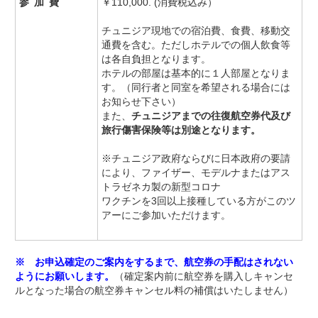
参加費
￥110,000. (消費税込み）
チュニジア現地での宿泊費、食費、移動交
通費を含む。ただしホテルでの個人飲食等
は各自負担となります。
ホテルの部屋は基本的に１人部屋となりま
す。（同行者と同室を希望される場合には
お知らせ下さい）
また、
チュニジアまでの往復航空券代及び
旅行傷害保険等は別途となります。
※チュニジア政府ならびに日本政府の要請
により、ファイザー、モデルナまたはアス
トラゼネカ製の新型コロナ
ワクチンを3回以上接種している方がこのツ
アーにご参加いただけます。
※ お申込確定のご案内をするまで、航空券の手配はされない
ようにお願いします。
（確定案内前に航空券を購入しキャンセ
ルとなった場合の航空券キャンセル料の補償はいたしません）