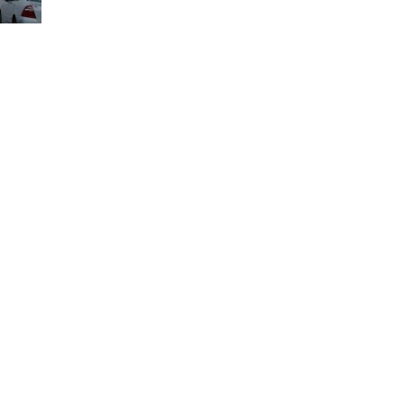
st
il