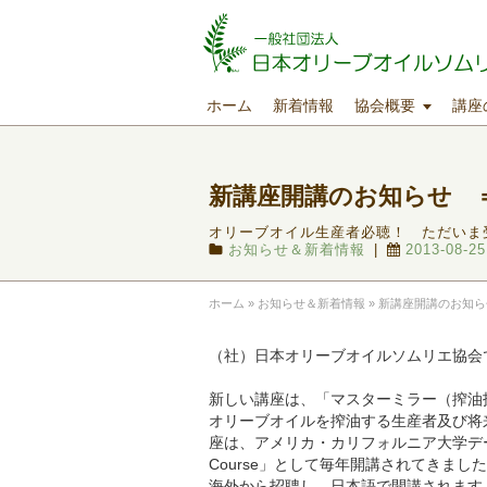
ホーム
新着情報
協会概要
講座
新講座開講のお知らせ ＝
オリーブオイル生産者必聴！ ただいま
お知らせ＆新着情報
|
2013-08-25
ホーム
»
お知らせ＆新着情報
»
新講座開講のお知ら
（社）日本オリーブオイルソムリエ協会で
新しい講座は、「マスターミラー（搾油
オリーブオイルを搾油する生産者及び将
座は、アメリカ・カリフォルニア大学デービス校
Course」として毎年開講されてきま
海外から招聘し、日本語で開講されます