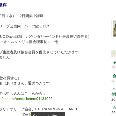
講座
30日（水） 2日間集中講座
リーブ公園内 ハーブ館ミロス
 Davis講師、バウンダリーベンド社最高技術責任者）
イルソムリエ協会理事長） 他
ブ生産者及び協会会員を優先させていただきます
せん）
予
20
、教材費含む）
20
りません。通訳つきです。
O
のお申し込みはこちらから：
付
r.jp/content/portfolio/mm01131029
20
ーブ協会、EXTRA VIRGIN ALLIANCE
20