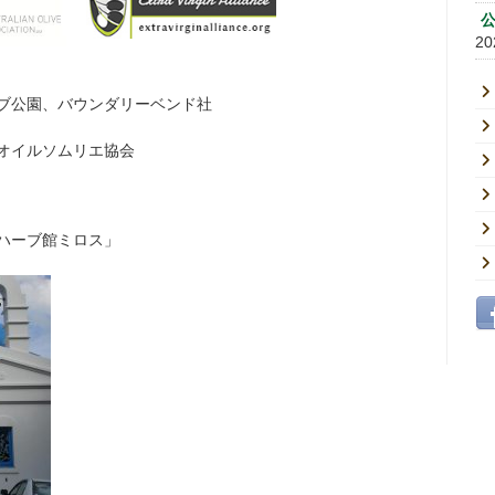
公
20
公園、バウンダリーベンド社
オイルソムリエ協会
ハーブ館ミロス」