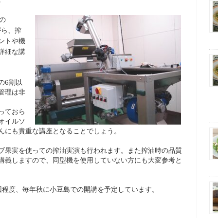
の
がら、搾
ントや機
詳細な講
の6割以
管理は非
っておら
オイルソ
んにも貴重な講座となることでしょう。
ブ果実を使っての搾油実演も行われます。また搾油時の品質
講義しますので、同型機を使用していない方にも大変参考と
回程度、毎年秋に小豆島での開講を予定しています。