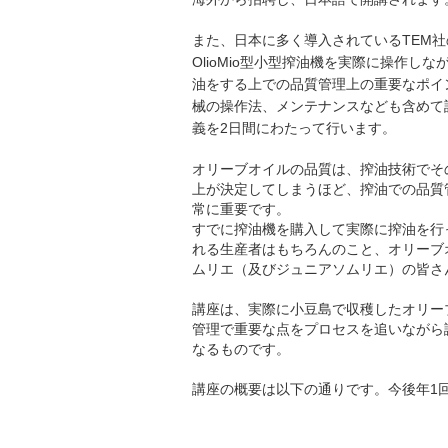
また、日本に多く導入されているTEM社
OlioMio型小型搾油機を実際に操作しな
油をする上での品質管理上の重要なポイ
械の操作法、メンテナンスなども含めて
義を2日間にわたって行います。
オリーブオイルの品質は、搾油技術でそ
上が決定してしまうほど、搾油での品質
常に重要です。
すでに搾油機を購入して実際に搾油を行
れる生産者はもちろんのこと、オリーブ
ムリエ（及びジュニアソムリエ）の皆さ
講座は、実際に小豆島で収穫したオリー
管理で重要な点をプロセスを追いながら
なるものです。
講座の概要は以下の通りです。今後年1