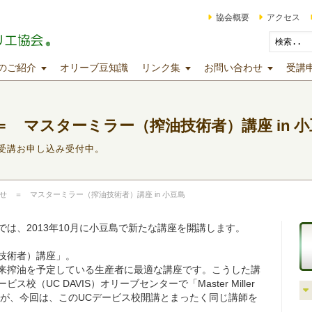
協会概要
アクセス
のご紹介
オリーブ豆知識
リンク集
お問い合わせ
受講
 マスターミラー（搾油技術者）講座 in 小
受講お申し込み受付中。
せ ＝ マスターミラー（搾油技術者）講座 in 小豆島
は、2013年10月に小豆島で新たな講座を開講します。
技術者）講座」。
来搾油を予定している生産者に最適な講座です。こうした講
（UC DAVIS）オリーブセンターで「Master Miller
したが、今回は、このUCデービス校開講とまったく同じ講師を
。