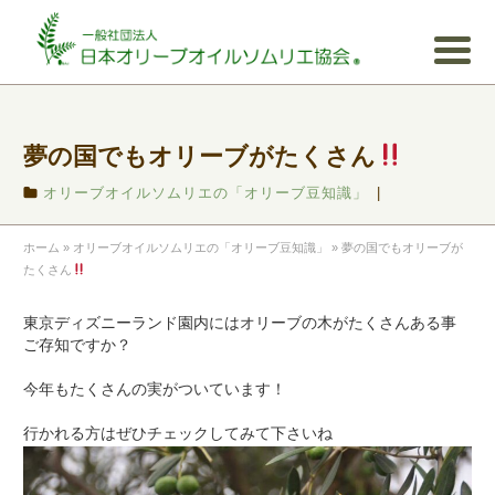
夢の国でもオリーブがたくさん
オリーブオイルソムリエの「オリーブ豆知識」
|
ホーム
»
オリーブオイルソムリエの「オリーブ豆知識」
»
夢の国でもオリーブが
たくさん
東京ディズニーランド園内にはオリーブの木がたくさんある事
ご存知ですか？
今年もたくさんの実がついています！
行かれる方はぜひチェックしてみて下さいね