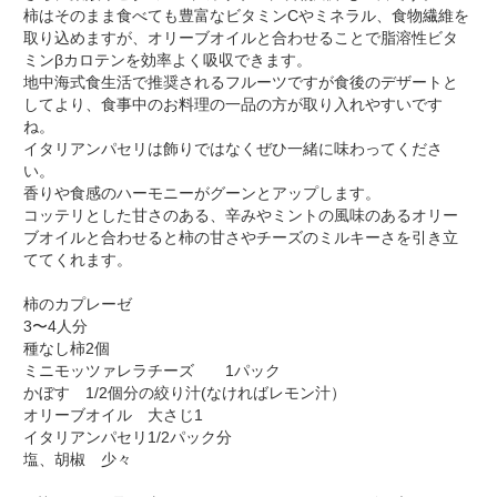
柿はそのまま食べても豊富なビタミンCやミネラル、食物繊維を
取り込めますが、オリーブオイルと合わせることで脂溶性ビタ
ミンβカロテンを効率よく吸収できます。
地中海式食生活で推奨されるフルーツですが食後のデザートと
してより、食事中のお料理の一品の方が取り入れやすいです
ね。
イタリアンパセリは飾りではなくぜひ一緒に味わってくださ
い。
香りや食感のハーモニーがグーンとアップします。
コッテリとした甘さのある、辛みやミントの風味のあるオリー
ブオイルと合わせると柿の甘さやチーズのミルキーさを引き立
ててくれます。
柿のカプレーゼ
3〜4人分
種なし柿2個
ミニモッツァレラチーズ 1パック
かぼす 1/2個分の絞り汁(なければレモン汁）
オリーブオイル 大さじ1
イタリアンパセリ1/2パック分
塩、胡椒 少々