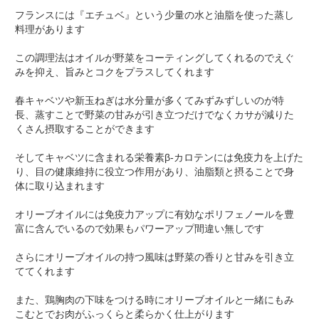
フランスには『エチュベ』という少量の水と油脂を使った蒸し
料理があります
この調理法はオイルが野菜をコーティングしてくれるのでえぐ
みを抑え、旨みとコクをプラスしてくれます
春キャベツや新玉ねぎは水分量が多くてみずみずしいのが特
長、蒸すことで野菜の甘みが引き立つだけでなくカサが減りた
くさん摂取することができます
そしてキャベツに含まれる栄養素β-カロテンには免疫力を上げた
り、目の健康維持に役立つ作用があり、油脂類と摂ることで身
体に取り込まれます
オリーブオイルには免疫力アップに有効なポリフェノールを豊
富に含んでいるので効果もパワーアップ間違い無しです
さらにオリーブオイルの持つ風味は野菜の香りと甘みを引き立
ててくれます
また、鶏胸肉の下味をつける時にオリーブオイルと一緒にもみ
こむとでお肉がふっくらと柔らかく仕上がります